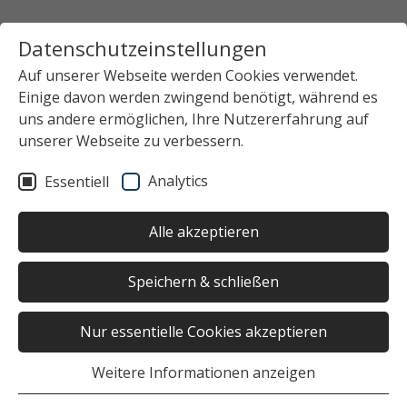
Datenschutzeinstellungen
Auf unserer Webseite werden Cookies verwendet.
Einige davon werden zwingend benötigt, während es
Startseite
Das Studierendenwerk Hamburg
uns andere ermöglichen, Ihre Nutzererfahrung auf
Newsübersicht
News-Detailansicht
unserer Webseite zu verbessern.
Analytics
Essentiell
Keinen Beitrag ausgewählt
Alle akzeptieren
Speichern & schließen
Nur essentielle Cookies akzeptieren
War die Seite hilfreich?
Weitere Informationen anzeigen
Ja
Nein