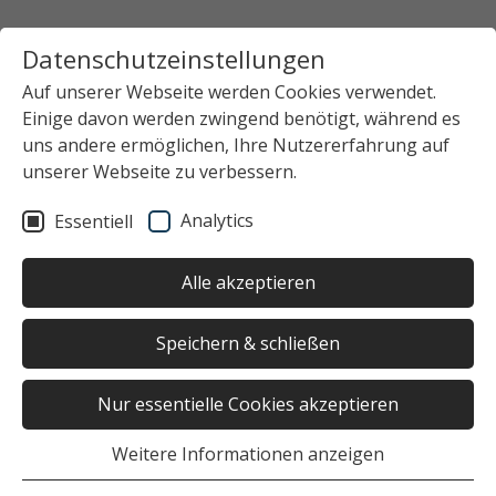
Datenschutzeinstellungen
Auf unserer Webseite werden Cookies verwendet.
Einige davon werden zwingend benötigt, während es
Startseite
Das Studierendenwerk Hamburg
uns andere ermöglichen, Ihre Nutzererfahrung auf
Newsübersicht
News-Detailansicht
unserer Webseite zu verbessern.
Analytics
Essentiell
Keinen Beitrag ausgewählt
Alle akzeptieren
Speichern & schließen
Nur essentielle Cookies akzeptieren
War die Seite hilfreich?
Weitere Informationen anzeigen
Ja
Nein