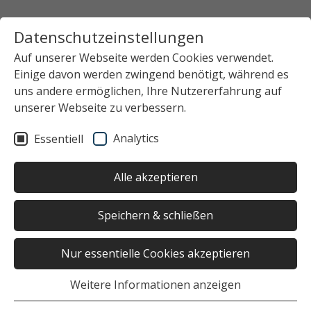
Datenschutzeinstellungen
Auf unserer Webseite werden Cookies verwendet.
Einige davon werden zwingend benötigt, während es
Startseite
Das Studierendenwerk Hamburg
uns andere ermöglichen, Ihre Nutzererfahrung auf
Newsübersicht
News-Detailansicht
unserer Webseite zu verbessern.
Analytics
Essentiell
Keinen Beitrag ausgewählt
Alle akzeptieren
Speichern & schließen
Nur essentielle Cookies akzeptieren
War die Seite hilfreich?
Weitere Informationen anzeigen
Ja
Nein