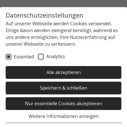
Datenschutzeinstellungen
Auf unserer Webseite werden Cookies verwendet.
Einige davon werden zwingend benötigt, während es
Startseite
Das Studierendenwerk Hamburg
uns andere ermöglichen, Ihre Nutzererfahrung auf
Newsübersicht
News-Detailansicht
unserer Webseite zu verbessern.
Analytics
Essentiell
Keinen Beitrag ausgewählt
Alle akzeptieren
Speichern & schließen
Nur essentielle Cookies akzeptieren
War die Seite hilfreich?
Weitere Informationen anzeigen
Ja
Nein