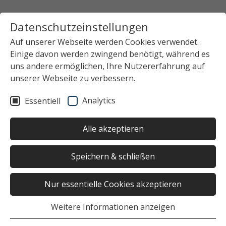
Datenschutzeinstellungen
Auf unserer Webseite werden Cookies verwendet.
Einige davon werden zwingend benötigt, während es
Startseite
Das Studierendenwerk Hamburg
uns andere ermöglichen, Ihre Nutzererfahrung auf
Newsübersicht
News-Detailansicht
unserer Webseite zu verbessern.
Analytics
Essentiell
Keinen Beitrag ausgewählt
Alle akzeptieren
Speichern & schließen
Nur essentielle Cookies akzeptieren
War die Seite hilfreich?
Weitere Informationen anzeigen
Ja
Nein