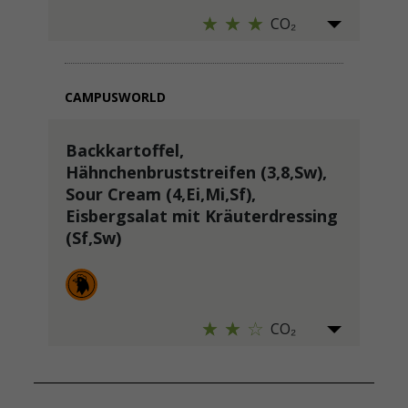
CO₂
CAMPUSWORLD
Backkartoffel,
Hähnchenbruststreifen (3,8,Sw),
Sour Cream (4,Ei,Mi,Sf),
Eisbergsalat mit Kräuterdressing
(Sf,Sw)
CO₂