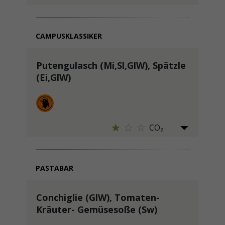
CAMPUSKLASSIKER
Putengulasch (Mi,Sl,GlW), Spätzle
(Ei,GlW)
CO₂
PASTABAR
Conchiglie (GlW), Tomaten-
Kräuter- Gemüsesoße (Sw)