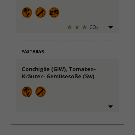
CO₂
PASTABAR
Conchiglie (GlW), Tomaten-
Kräuter- Gemüsesoße (Sw)