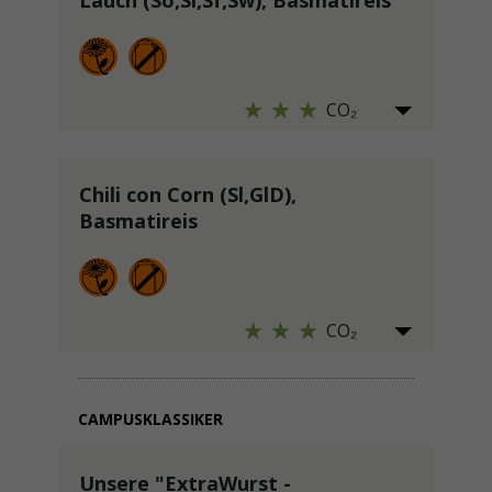
Lauch (So,Sl,Sf,Sw), Basmatireis
CO₂
Chili con Corn (Sl,GlD),
Basmatireis
CO₂
CAMPUSKLASSIKER
Unsere "ExtraWurst -