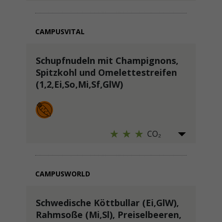
CAMPUSVITAL
Schupfnudeln mit Champignons,
Spitzkohl und Omelettestreifen
(1,2,Ei,So,Mi,Sf,GlW)
CO₂
CAMPUSWORLD
Schwedische Köttbullar (Ei,GlW),
Rahmsoße (Mi,Sl), Preiselbeeren,