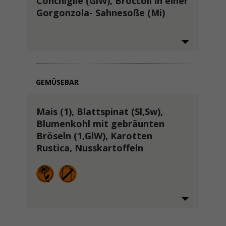
Conchiglie (GlW), Broccoli in einer
Gorgonzola- Sahnesoße (Mi)
GEMÜSEBAR
Mais (1), Blattspinat (Sl,Sw),
Blumenkohl mit gebräunten
Bröseln (1,GlW), Karotten
Rustica, Nusskartoffeln