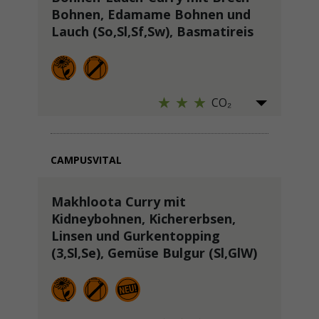
Bohnen, Edamame Bohnen und
Lauch (So,Sl,Sf,Sw), Basmatireis
CO₂
CAMPUSVITAL
Makhloota Curry mit
Kidneybohnen, Kichererbsen,
Linsen und Gurkentopping
(3,Sl,Se), Gemüse Bulgur (Sl,GlW)