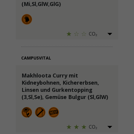
(Mi,Sl,GlW,GlG)
CO₂
CAMPUSVITAL
Makhloota Curry mit
Kidneybohnen, Kichererbsen,
Linsen und Gurkentopping
(3,Sl,Se), Gemüse Bulgur (Sl,GlW)
CO₂