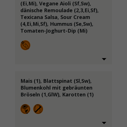
(Ei,Mi), Vegane Aioli (Sf,Sw),
dänische Remoulade (2,3,Ei,Sf),
Texicana Salsa, Sour Cream
(4,Ei,Mi,Sf), Hummus (Se,Sw),
Tomaten-Joghurt-Dip (Mi)
Mais (1), Blattspinat (Sl,Sw),
Blumenkohl mit gebräunten
Bröseln (1,GlW), Karotten (1)