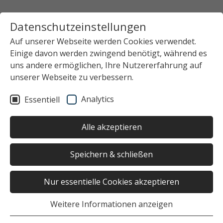
Datenschutzeinstellungen
Auf unserer Webseite werden Cookies verwendet.
Einige davon werden zwingend benötigt, während es
Startseite
Gastronomie
Mensen, Cafés, Weiteres
uns andere ermöglichen, Ihre Nutzererfahrung auf
Mensa
unserer Webseite zu verbessern.
Analytics
Essentiell
Oops, an error occurred! Request: 09d84c5b05beb
Alle akzeptieren
Speichern & schließen
Nur essentielle Cookies akzeptieren
Weitere Informationen anzeigen
Filter