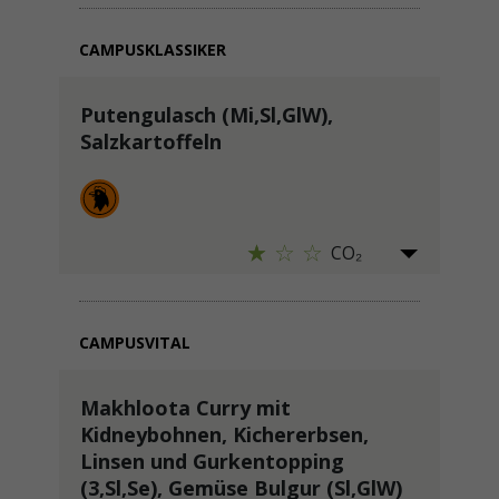
CAMPUSKLASSIKER
Putengulasch (Mi,Sl,GlW),
Salzkartoffeln
CO₂
CAMPUSVITAL
Makhloota Curry mit
Kidneybohnen, Kichererbsen,
Linsen und Gurkentopping
(3,Sl,Se), Gemüse Bulgur (Sl,GlW)