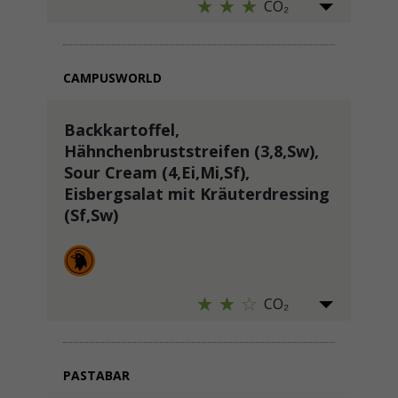
CO₂
CAMPUSWORLD
Backkartoffel,
Hähnchenbruststreifen (3,8,Sw),
Sour Cream (4,Ei,Mi,Sf),
Eisbergsalat mit Kräuterdressing
(Sf,Sw)
CO₂
PASTABAR