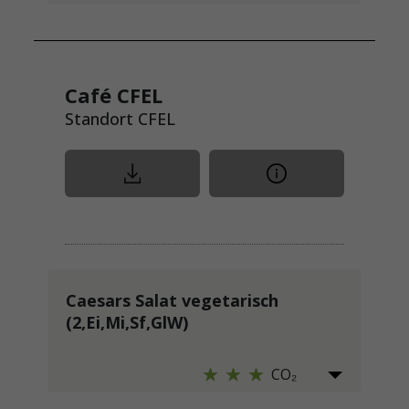
Café CFEL
Standort CFEL
Caesars Salat vegetarisch
(2,Ei,Mi,Sf,GlW)
CO₂