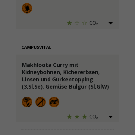
CO₂
CAMPUSVITAL
Makhloota Curry mit
Kidneybohnen, Kichererbsen,
Linsen und Gurkentopping
(3,Sl,Se), Gemüse Bulgur (Sl,GlW)
CO₂