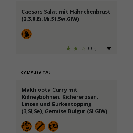
Caesars Salat mit Hähnchenbrust
(2,3,8,Ei,Mi,Sf,Sw,GlW)
CO₂
CAMPUSVITAL
Makhloota Curry mit
Kidneybohnen, Kichererbsen,
Linsen und Gurkentopping
(3,Sl,Se), Gemüse Bulgur (Sl,GlW)