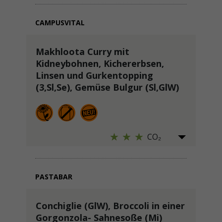
CAMPUSVITAL
Makhloota Curry mit
Kidneybohnen, Kichererbsen,
Linsen und Gurkentopping
(3,Sl,Se), Gemüse Bulgur (Sl,GlW)
CO₂
PASTABAR
Conchiglie (GlW), Broccoli in einer
Gorgonzola- Sahnesoße (Mi)