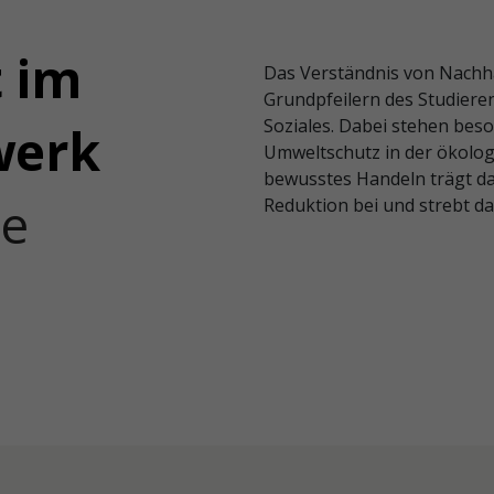
t im
Das Verständnis von Nachhal
Grundpfeilern des Studier
Soziales. Dabei stehen bes
werk
Umweltschutz in der ökolo
bewusstes Handeln trägt d
re
Reduktion bei und strebt das