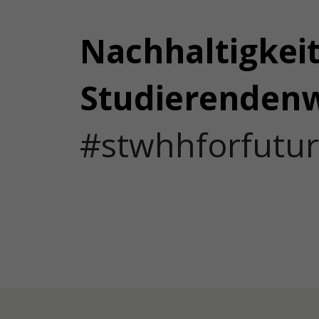
Nachhaltigkei
Studierenden
#stwhhforfutu