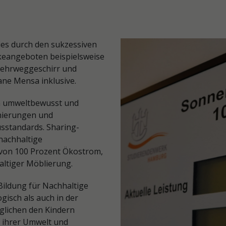
ies durch den sukzessiven
keangeboten beispielsweise
 Mehrweggeschirr und
ane Mensa inklusive.
n umweltbewusst und
nierungen und
sstandards. Sharing-
nachhaltige
 von 100 Prozent Ökostrom,
ltiger Möblierung.
Bildung für Nachhaltige
isch als auch in der
glichen den Kindern
t ihrer Umwelt und