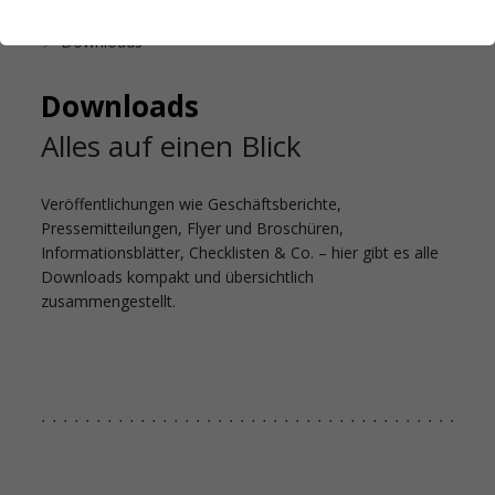
Startseite
Das Studierendenwerk Hamburg
Downloads
Downloads
Alles auf einen Blick
Veröffentlichungen wie Geschäftsberichte,
Pressemitteilungen, Flyer und Broschüren,
Informationsblätter, Checklisten & Co. – hier gibt es alle
Downloads kompakt und übersichtlich
zusammengestellt.