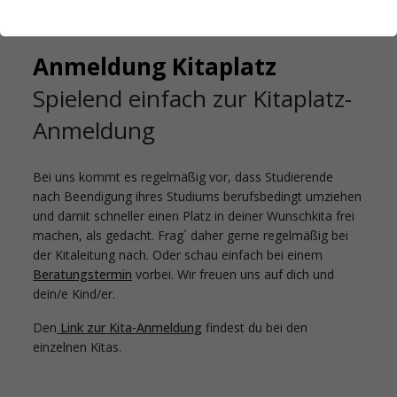
Startseite
Familienservice
Anmeldung Kitaplatz
Anmeldung Kitaplatz
Spielend einfach zur Kitaplatz-
Anmeldung
Bei uns kommt es regelmäßig vor, dass Studierende
nach Beendigung ihres Studiums berufsbedingt umziehen
und damit schneller einen Platz in deiner Wunschkita frei
machen, als gedacht. Frag´ daher gerne regelmäßig bei
der Kitaleitung nach. Oder schau einfach bei einem
Beratungstermin
vorbei. Wir freuen uns auf dich und
dein/e Kind/er.
Den
Link zur Kita-Anmeldung
findest du bei den
einzelnen Kitas.