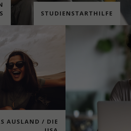
N
S
STUDIENSTARTHILFE
S AUS­LAND / DIE
USA