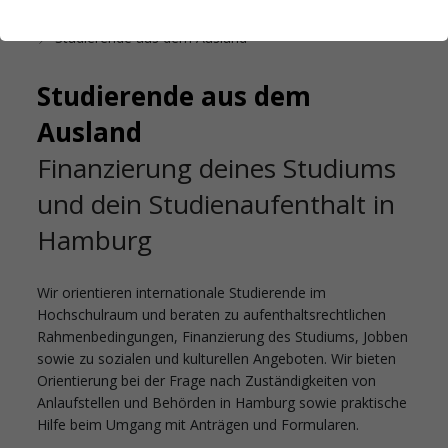
Startseite
Internationales
Studierende aus dem Ausland
Studierende aus dem
Ausland
Finanzierung deines Studiums
und dein Studienaufenthalt in
Hamburg
Wir orientieren internationale Studierende im
Hochschulraum und beraten zu aufenthaltsrechtlichen
Rahmenbedingungen, Finanzierung des Studiums, Jobben
sowie zu sozialen und kulturellen Angeboten. Wir bieten
Orientierung bei der Frage nach Zuständigkeiten von
Anlaufstellen und Behörden in Hamburg sowie praktische
Hilfe beim Umgang mit Anträgen und Formularen.