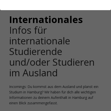
Startseite
Internationales
Internationales
Infos für
internationale
Studierende
und/oder Studieren
im Ausland
Incomings: Du kommst aus dem Ausland und planst ein
Studium in Hamburg? Wir haben für dich alle wichtigen
Informationen zu deinem Aufenthalt in Hamburg auf
einen Blick zusammengefasst.