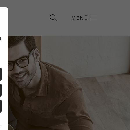
MENÜ
MENÜ
u