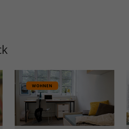
ck
WOHNEN