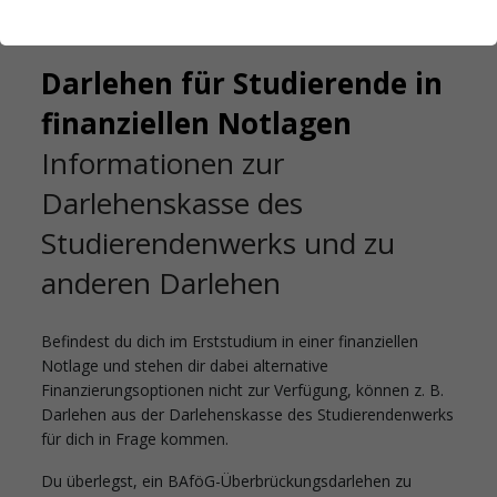
Startseite
Studienfinanzierung
Darlehen
Darlehen für Studierende in
finanziellen Notlagen
Informationen zur
Darlehenskasse des
Studierendenwerks und zu
anderen Darlehen
Befindest du dich im Erststudium in einer finanziellen
Notlage und stehen dir dabei alternative
Finanzierungsoptionen nicht zur Verfügung, können z. B.
Darlehen aus der Darlehenskasse des Studierendenwerks
für dich in Frage kommen.
Du überlegst, ein BAföG-Überbrückungsdarlehen zu