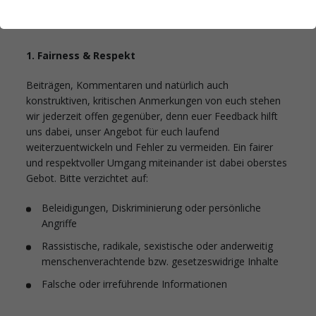
1. Fairness & Respekt
Beiträgen, Kommentaren und natürlich auch
konstruktiven, kritischen Anmerkungen von euch stehen
wir jederzeit offen gegenüber, denn euer Feedback hilft
uns dabei, unser Angebot für euch laufend
weiterzuentwickeln und Fehler zu vermeiden. Ein fairer
und respektvoller Umgang miteinander ist dabei oberstes
Gebot. Bitte verzichtet auf:
Beleidigungen, Diskriminierung oder persönliche
Angriffe
Rassistische, radikale, sexistische oder anderweitig
menschenverachtende bzw. gesetzeswidrige Inhalte
Falsche oder irreführende Informationen