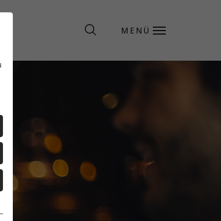
MENÜ
MENÜ
u