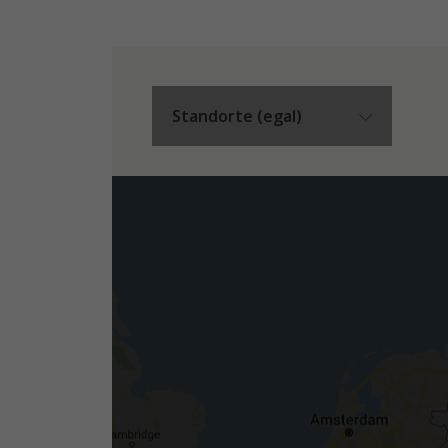
Standorte
(egal)