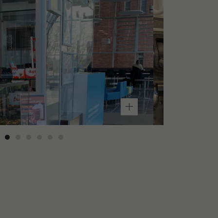
sen
im
Café
Blueberry
Kaffeemaschine
im
Café
Blueberry