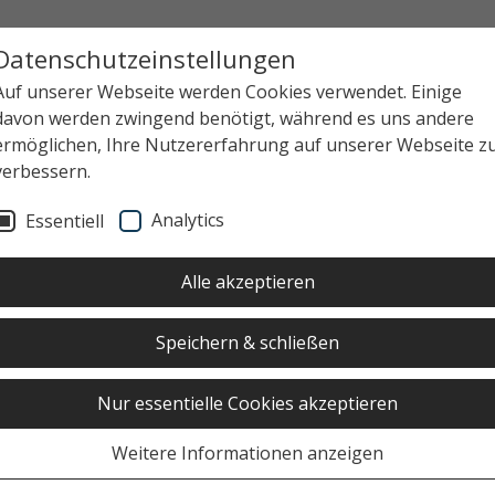
Datenschutzeinstellungen
Auf unserer Webseite werden Cookies verwendet. Einige
davon werden zwingend benötigt, während es uns andere
ermöglichen, Ihre Nutzererfahrung auf unserer Webseite z
verbessern.
. AUGUST BIS 03. OKTOBER 2026 VON 08:00 UHR
Analytics
Essentiell
Alle akzeptieren
Speichern & schließen
Nur essentielle Cookies akzeptieren
Weitere Informationen anzeigen