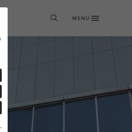
MENÜ
MENÜ
u