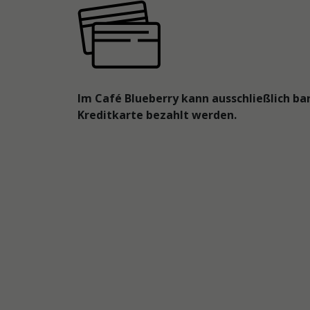
Im Café Blueberry kann ausschließlich ba
Kreditkarte bezahlt werden.
Brownies
im
Café
Blueberry
Brownies
im
Café
Blueberry