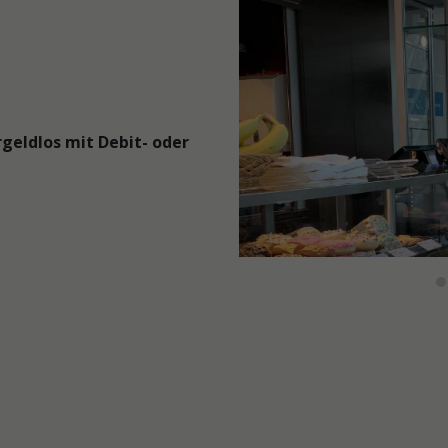
rgeldlos mit Debit- oder
Verkaufstre
des
Café
Blueberry
Verkaufstresen
des
Café
Blueberry