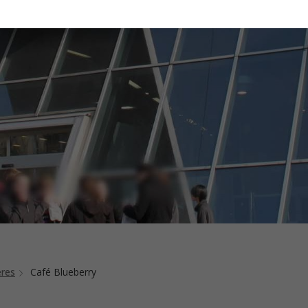
eres
Café Blueberry