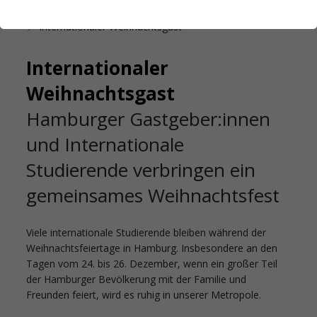
Startseite
Internationales
Internationaler Weihnachtsgast
Internationaler
Weihnachtsgast
Hamburger Gastgeber:innen
und Internationale
Studierende verbringen ein
gemeinsames Weihnachtsfest
Viele internationale Studierende bleiben während der
Weihnachtsfeiertage in Hamburg. Insbesondere an den
Tagen vom 24. bis 26. Dezember, wenn ein großer Teil
der Hamburger Bevölkerung mit der Familie und
Freunden feiert, wird es ruhig in unserer Metropole.