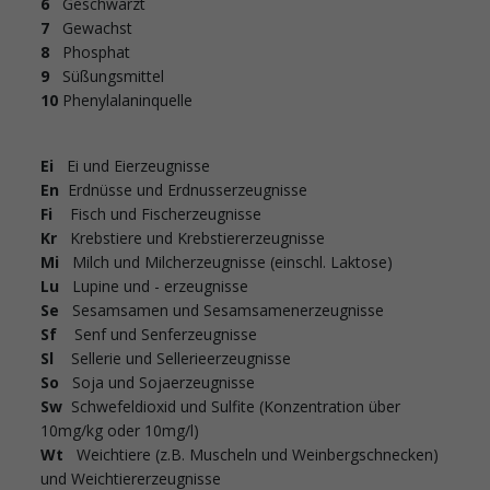
6
Geschwärzt
7
Gewachst
8
Phosphat
9
Süßungsmittel
10
Phenylalaninquelle
Ei
Ei und Eierzeugnisse
En
Erdnüsse und Erdnusserzeugnisse
Fi
Fisch und Fischerzeugnisse
Kr
Krebstiere und Krebstiererzeugnisse
Mi
Milch und Milcherzeugnisse (einschl. Laktose)
Lu
Lupine und - erzeugnisse
Se
Sesamsamen und Sesamsamenerzeugnisse
Sf
Senf und Senferzeugnisse
Sl
Sellerie und Sellerieerzeugnisse
So
Soja und Sojaerzeugnisse
Sw
Schwefeldioxid und Sulfite (Konzentration über
10mg/kg oder 10mg/l)
Wt
Weichtiere (z.B. Muscheln und Weinbergschnecken)
und Weichtiererzeugnisse