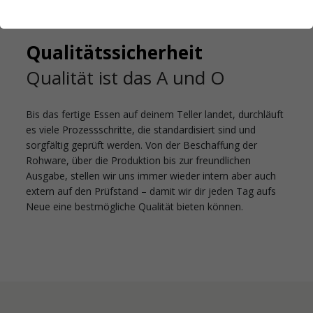
Startseite
Gastronomie
Qualitätssicherheit
Qualitätssicherheit
Qualität ist das A und O
Bis das fertige Essen auf deinem Teller landet, durchläuft
es viele Prozessschritte, die standardisiert sind und
sorgfältig geprüft werden. Von der Beschaffung der
Rohware, über die Produktion bis zur freundlichen
Ausgabe, stellen wir uns immer wieder intern aber auch
extern auf den Prüfstand – damit wir dir jeden Tag aufs
Neue eine bestmögliche Qualität bieten können.