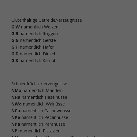
Glutenhaltige Getreide/-erzeugnisse
GlW
namentlich Weizen
GlR
namentlich Roggen
GlG
namentlich Gerste
GlH
namentlich Hafer
GlD
namentlich Dinkel
GlK
namentlich Kamut
Schalenfrüchte/-erzeugnisse
NMa
namentlich Mandeln
NHa
namentlich Haselnüsse
NWa
namentlich Walnüsse
NCa
namentlich Cashewnüsse
NPe
namentlich Pecannüsse
NPa
namentlich Paranüsse
NPi
namentlich Pistazien