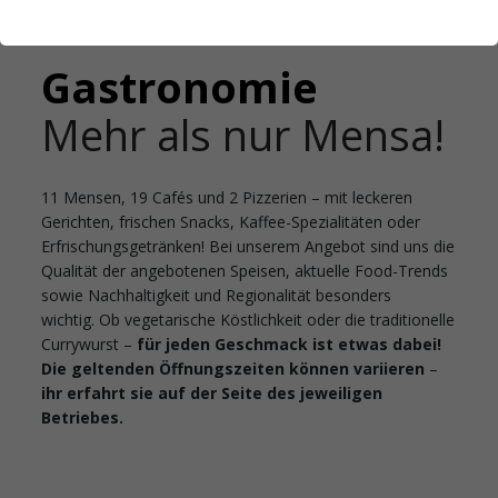
Startseite
Gastronomie
Gastronomie
Mehr als nur Mensa!
11 Mensen, 19 Cafés und 2 Pizzerien – mit leckeren
Gerichten, frischen Snacks, Kaffee-Spezialitäten oder
Erfrischungsgetränken! Bei unserem Angebot sind uns die
Qualität der angebotenen Speisen, aktuelle Food-Trends
sowie Nachhaltigkeit und Regionalität besonders
wichtig. Ob vegetarische Köstlichkeit oder die traditionelle
Currywurst –
für jeden Geschmack ist etwas dabei!
Die geltenden Öffnungszeiten können variieren
–
ihr erfahrt sie auf der Seite des jeweiligen
Betriebes.