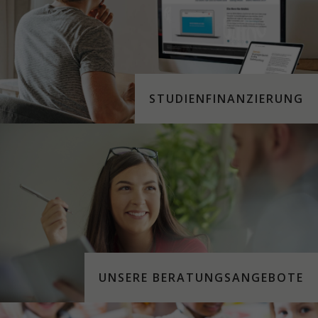
STU­DIEN­FI­NAN­ZIER­UNG
UNSERE BERATUNGSANGEBOTE