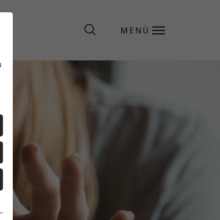
MENÜ
MENÜ
u