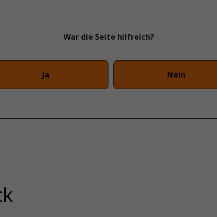
War die Seite hilfreich?
Ja
Nein
ck