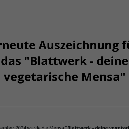
rneute Auszeichnung f
das "Blattwerk - deine
vegetarische Mensa"
tember 2024 wurde die Mensa
"Blattwerk - deine vegetar