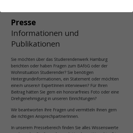
Startseite
Das Studierendenwerk Hamburg
Presse
Presse
Informationen und
Publikationen
Sie möchten über das Studierendenwerk Hamburg
berichten oder haben Fragen zum BAföG oder der
Wohnsituation Studierender? Sie benötigen
Hintergrundinformationen, ein Statement oder möchten
eine/n unsere/r ExpertInnen interviewen? Für Ihren
Beitrag hätten Sie gern ein honorarfreies Foto oder eine
Drehgenehmigung in unseren Einrichtungen?
Wir beantworten Ihre Fragen und vermitteln Ihnen gern
die richtigen AnsprechpartnerInnen.
In unserem Pressebereich finden Sie alles Wissenswerte