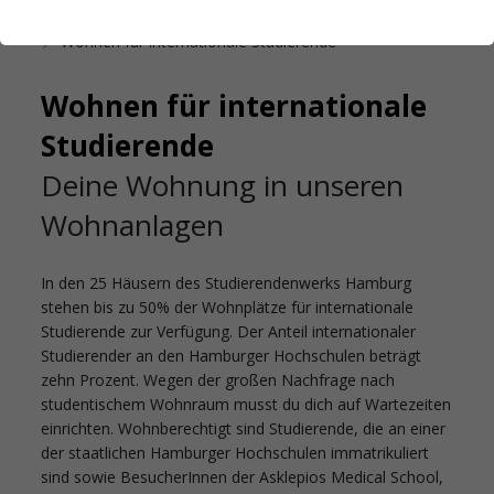
Startseite
Internationales
Wohnen für internationale Studierende
Wohnen für internationale
Studierende
Deine Wohnung in unseren
Wohnanlagen
In den 25 Häusern des Studierendenwerks Hamburg
stehen bis zu 50% der Wohnplätze für internationale
Studierende zur Verfügung. Der Anteil internationaler
Studierender an den Hamburger Hochschulen beträgt
zehn Prozent. Wegen der großen Nachfrage nach
studentischem Wohnraum musst du dich auf Wartezeiten
einrichten. Wohnberechtigt sind Studierende, die an einer
der staatlichen Hamburger Hochschulen immatrikuliert
sind sowie BesucherInnen der Asklepios Medical School,