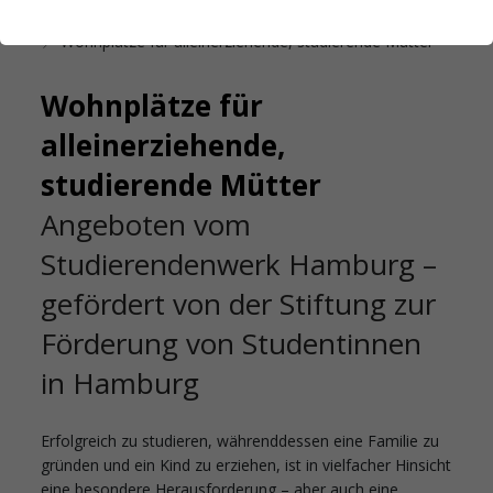
Startseite
Familienservice
Wohnplätze für alleinerziehende, studierende Mütter
Wohnplätze für
alleinerziehende,
studierende Mütter
Angeboten vom
Studierendenwerk Hamburg –
gefördert von der Stiftung zur
Förderung von Studentinnen
in Hamburg
Erfolgreich zu studieren, währenddessen eine Familie zu
gründen und ein Kind zu erziehen, ist in vielfacher Hinsicht
eine besondere Herausforderung – aber auch eine