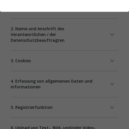
1. Begriffsbestimmungen
2. Name und Anschrift des
Verantwortlichen / der
Datenschutzbeauftragten
3. Cookies
4. Erfassung von allgemeinen Daten und
Informationen
5. Registrierfunktion
6. Upload von Text-, Bild- und/oder Video-