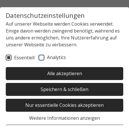
Datenschutzeinstellungen
Auf unserer Webseite werden Cookies verwendet.
Einige davon werden zwingend benötigt, während es
Startseite
Studierendenwerk Hamburg
Datenschutz
uns andere ermöglichen, Ihre Nutzererfahrung auf
unserer Webseite zu verbessern.
Datenschutz
Analytics
Essentiell
Alle akzeptieren
Speichern & schließen
Datenschutzhinweise Allgemein
Nur essentielle Cookies akzeptieren
Allgemeines
Weitere Informationen anzeigen