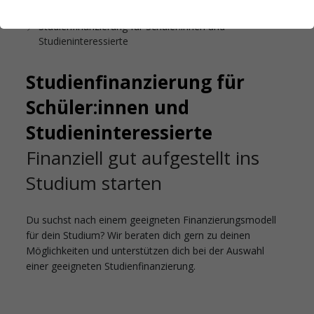
Startseite
Studienfinanzierung
Studienfinanzierung für Schüler:innen und
Studieninteressierte
Studienfinanzierung für
Schüler:innen und
Studieninteressierte
Finanziell gut aufgestellt ins
Studium starten
Du suchst nach einem geeigneten Finanzierungsmodell
für dein Studium? Wir beraten dich gern zu deinen
Möglichkeiten und unterstützen dich bei der Auswahl
einer geeigneten Studienfinanzierung.