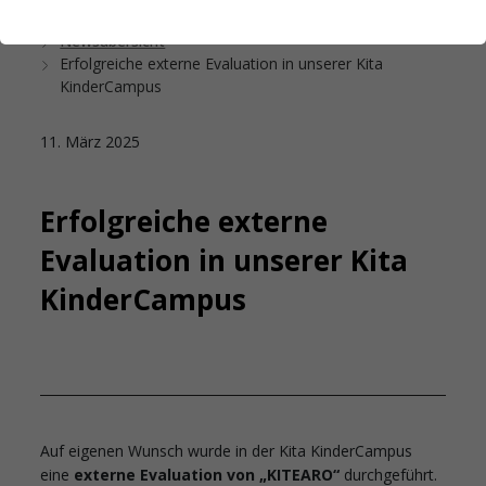
Startseite
Das Studierendenwerk Hamburg
Newsübersicht
Erfolgreiche externe Evaluation in unserer Kita
KinderCampus
11. März 2025
Erfolgreiche externe
Evaluation in unserer Kita
KinderCampus
Auf eigenen Wunsch wurde in der Kita KinderCampus
eine
externe Evaluation von „KITEARO“
durchgeführt.