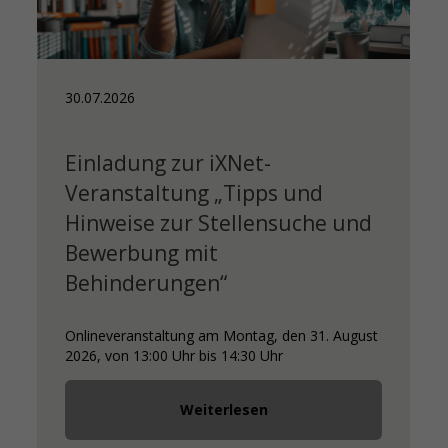
28.07.2026
ng zur iXNet-
Euer Woch
taltung „Tipps und
Nachschlag
e zur Stellensuche und
Mensa BLS ab Se
ung mit
geöffnet!
erungen“
nstaltung am Montag, den 31. August
3:00 Uhr bis 14:30 Uhr
Weiterlesen