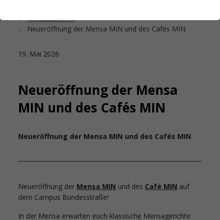
Startseite
Das Studierendenwerk Hamburg
Newsübersicht
Neueröffnung der Mensa MIN und des Cafés MIN
19. Mai 2026
Neueröffnung der Mensa
MIN und des Cafés MIN
Neueröffnung der Mensa MIN und des Cafés MIN
Neueröffnung der
Mensa MIN
und des
Café MIN
auf
dem Campus Bundesstraße!
In der Mensa erwarten euch klassische Mensagerichte