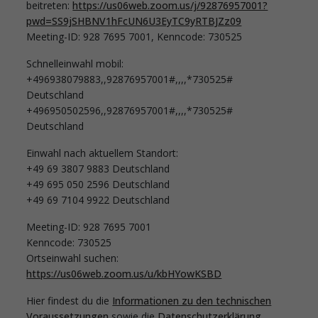
beitreten:
https://us06web.zoom.us/j/92876957001?
pwd=SS9jSHBNV1hFcUN6U3EyTC9yRTBJZz09
Meeting-ID: 928 7695 7001, Kenncode: 730525
Schnelleinwahl mobil:
+496938079883,,92876957001#,,,,*730525#
Deutschland
+496950502596,,92876957001#,,,,*730525#
Deutschland
Einwahl nach aktuellem Standort:
+49 69 3807 9883 Deutschland
+49 695 050 2596 Deutschland
+49 69 7104 9922 Deutschland
Meeting-ID: 928 7695 7001
Kenncode: 730525
Ortseinwahl suchen:
https://us06web.zoom.us/u/kbHYowKSBD
Hier findest du die
Informationen zu den technischen
Voraussetzungen
sowie die
Datenschutzerklärung
.