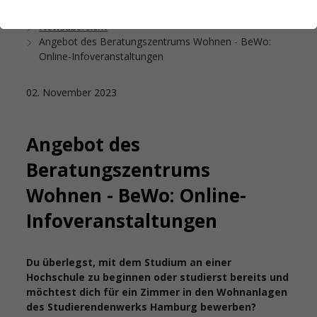
Startseite
Das Studierendenwerk Hamburg
Newsübersicht
Angebot des Beratungszentrums Wohnen - BeWo:
Online-Infoveranstaltungen
02. November 2023
Angebot des
Beratungszentrums
Wohnen - BeWo: Online-
Infoveranstaltungen
Du überlegst, mit dem Studium an einer
Hochschule zu beginnen oder studierst bereits und
möchtest dich für ein Zimmer in den Wohnanlagen
des Studierendenwerks Hamburg bewerben?