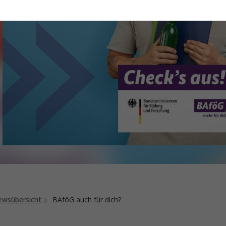
wsübersicht
BAföG auch für dich?