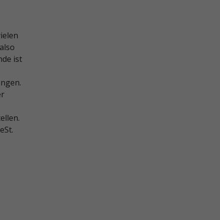
ielen
 also
nde ist
ungen.
er
ellen.
eSt.