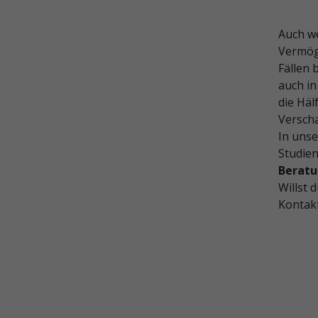
Auch w
Vermöge
Fällen 
auch in
die Häl
Verscha
In uns
Studien
Beratu
Willst 
Kontakt