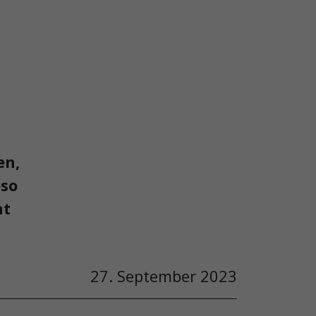
en,
eso
ht
27. September 2023