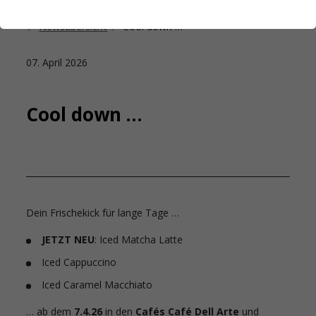
Startseite
Das Studierendenwerk Hamburg
Newsübersicht
Cool down …
07. April 2026
Cool down …
Dein Frischekick für lange Tage …
JETZT NEU
: Iced Matcha Latte
Iced Cappuccino
Iced Caramel Macchiato
… ab dem
7.4.26
in den
Cafés
Café Dell Arte
und