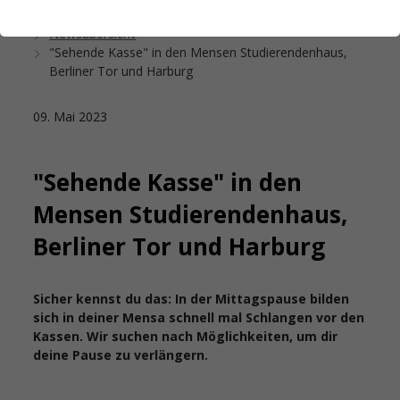
Startseite
Das Studierendenwerk Hamburg
Newsübersicht
"Sehende Kasse" in den Mensen Studierendenhaus,
Berliner Tor und Harburg
09. Mai 2023
"Sehende Kasse" in den
Mensen Studierendenhaus,
Berliner Tor und Harburg
Sicher kennst du das: In der Mittagspause bilden
sich in deiner Mensa schnell mal Schlangen vor den
Kassen. Wir suchen nach Möglichkeiten, um dir
deine Pause zu verlängern.