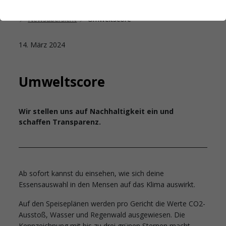
Startseite
Das Studierendenwerk Hamburg
Newsübersicht
Umweltscore
14. März 2024
Umweltscore
Wir stellen uns auf Nachhaltigkeit ein und
schaffen Transparenz.
Ab sofort kannst du einsehen, wie sich deine
Essensauswahl in den Mensen auf das Klima auswirkt.
Auf den Speiseplänen werden pro Gericht die Werte CO2-
Ausstoß, Wasser und Regenwald ausgewiesen. Die
Kennzeichnung mit bis zu drei grünen Sternen macht