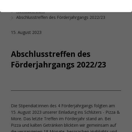
Startseite
Das Studierendenwerk Hamburg
Newsübersicht
Abschlusstreffen des Förderjahrgangs 2022/23
15. August 2023
Abschlusstreffen des
Förderjahrgangs 2022/23
Die Stipendiat:innen des 4 Förderjahrgangs folgten am
15. August 2023 unserer Einladung ins Schlüters - Pizza &
More. Das letzte Treffen im Förderjahr stand an. Bei
Pizza und kalten Getränken blickten wir gemeinsam auf
die vergangenen 18 Monate, besprachen Highlights und