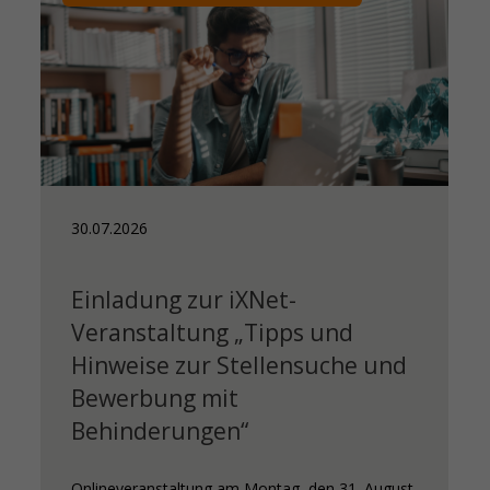
30.07.2026
28.
Einladung zur iXNet-
Eu
Veranstaltung „Tipps und
Na
Hinweise zur Stellensuche und
Men
Bewerbung mit
geö
Behinderungen“
Onlineveranstaltung am Montag, den 31. August