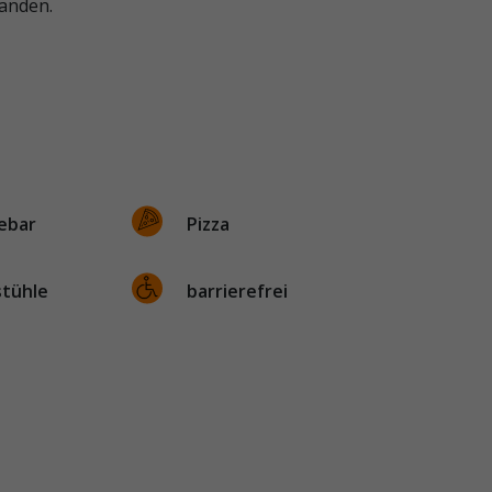
handen.
ebar
Pizza
stühle
barrierefrei