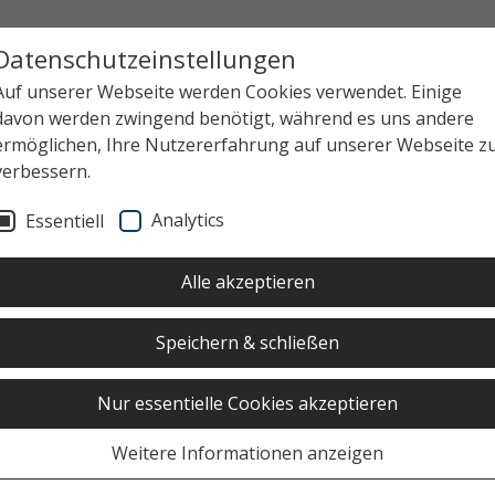
Datenschutzeinstellungen
Auf unserer Webseite werden Cookies verwendet. Einige
davon werden zwingend benötigt, während es uns andere
ermöglichen, Ihre Nutzererfahrung auf unserer Webseite z
verbessern.
 2026 GESCHLOSSEN.
Analytics
Essentiell
Alle akzeptieren
Speichern & schließen
Nur essentielle Cookies akzeptieren
Weitere Informationen anzeigen