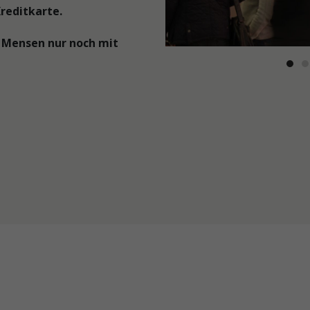
reditkarte.
Eingang
der
Mensa
 Mensen nur noch mit
Berliner
Tor
Eingang
der
Mensa
Berliner
Tor