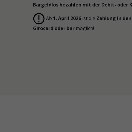
Bargeldlos bezahlen mit der Debit- oder K
Schnitzel
mit
Pilzrahm-
Ab
1. April 2026
ist die
Zahlung in den
Soße
Girocard oder bar
möglich!
und
Pommes
Schnitzel
mit
Pilzrahm-
Soße
und
Pommes