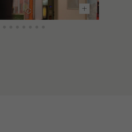
Tresen
in der
Mensa
Berliner
Tor
Dessert-
Tresen
in der
Mensa
Berliner
Tor