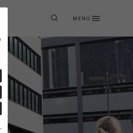
MENÜ
MENÜ
u