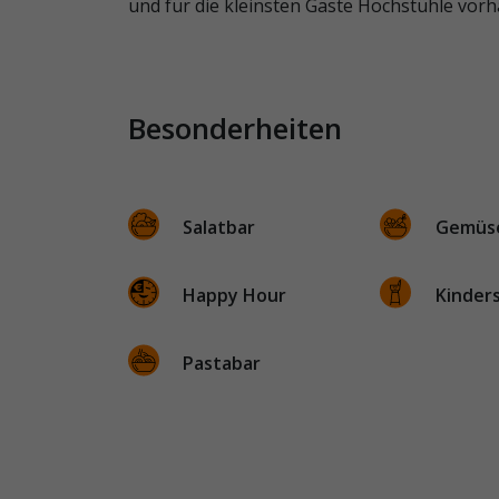
und für die kleinsten Gäste Hochstühle vor
Besonderheiten
Salatbar
Gemüs
Happy Hour
Kinder
Pastabar