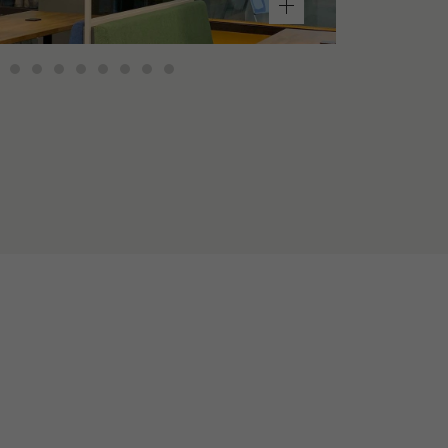
Linsen-
Bowl
Gemüse-
Linsen-
Bowl