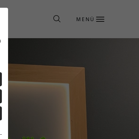
MENÜ
MENÜ
u