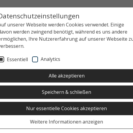
Datenschutzeinstellungen
Auf unserer Webseite werden Cookies verwendet. Einige
davon werden zwingend benötigt, während es uns andere
ermöglichen, Ihre Nutzererfahrung auf unserer Webseite z
verbessern.
 2026 GESCHLOSSEN.
Analytics
Essentiell
Alle akzeptieren
Speichern & schließen
Nur essentielle Cookies akzeptieren
Weitere Informationen anzeigen