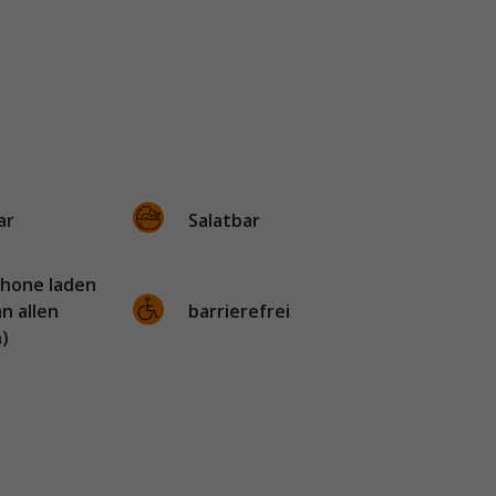
ar
Salatbar
hone laden
an allen
barrierefrei
)