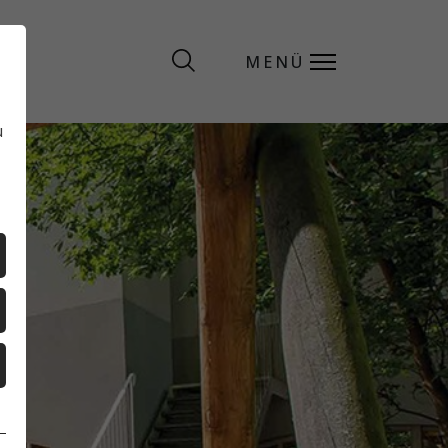
MENÜ
MENÜ
u