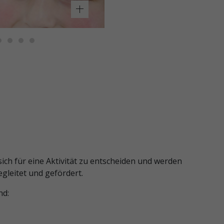
Drei
Kleinkinder
schneiden
Papier
mit
einer
Schere
Drei
Kleinkinder
schneiden
Papier
mit
einer
Schere
ich für eine Aktivität zu entscheiden und werden
gleitet und gefördert.
nd: