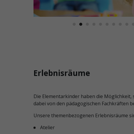
Kita
Bornstrasse
von
aussen
Kita
Bornstrasse
von
aussen
Erlebnisräume
Die Elementarkinder haben die Möglichkeit, s
dabei von den pädagogischen Fachkräften be
Unsere themenbezogenen Erlebnisräume si
Atelier