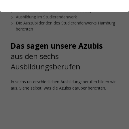
Startseite
Das Studierendenwerk Hamburg
Arbeiten im Studierendenwerk Hamburg
Ausbildung im Studierendenwerk
Die Auszubildenden des Studierendenwerks Hamburg
berichten
Das sagen unsere Azubis
aus den sechs
Ausbildungsberufen
In sechs unterschiedlichen Ausbildungsberufen bilden wir
aus. Siehe selbst, was die Azubis darüber berichten.