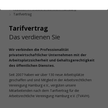
Startseite
Das Studierendenwerk Hamburg
Arbeiten im Studierendenwerk Hamburg
Tarifvertrag
Tarifvertrag
Das verdienen Sie
Wir verbinden die Professionalität
privatwirtschaftlicher Unternehmen mit der
Arbeitsplatzsicherheit und Gehaltsgerechtigkeit
des öffentlichen Dienstes.
Seit 2007 haben wir über 130 neue Arbeitsplätze
geschaffen und sind Mitglied in der Arbeitsrechtlichen
Vereinigung Hamburg e.V., vergüten unsere
Mitarbeitenden nach dem Tarifvertrag für die
Arbeitsrechtliche Vereinigung Hamburg e.V. (TVAVH).