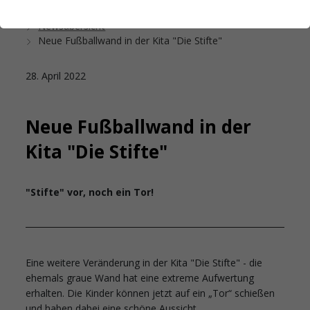
Startseite
Das Studierendenwerk Hamburg
Newsübersicht
Neue Fußballwand in der Kita "Die Stifte"
28. April 2022
Neue Fußballwand in der
Kita "Die Stifte"
"Stifte" vor, noch ein Tor!
Eine weitere Veränderung in der Kita "Die Stifte" - die
ehemals graue Wand hat eine extreme Aufwertung
erhalten. Die Kinder können jetzt auf ein „Tor“ schießen
und haben dabei eine schöne Aussicht.