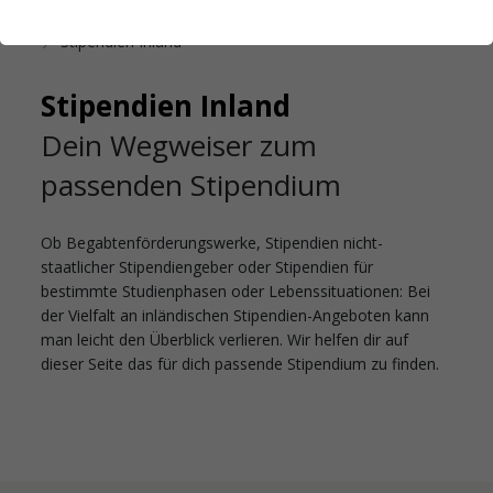
Startseite
Studienfinanzierung
Stipendien
Stipendien Inland
Stipendien Inland
Dein Wegweiser zum
passenden Stipendium
Ob Begabtenförderungswerke, Stipendien nicht-
staatlicher Stipendiengeber oder Stipendien für
bestimmte Studienphasen oder Lebenssituationen: Bei
der Vielfalt an inländischen Stipendien-Angeboten kann
man leicht den Überblick verlieren. Wir helfen dir auf
dieser Seite das für dich passende Stipendium zu finden.