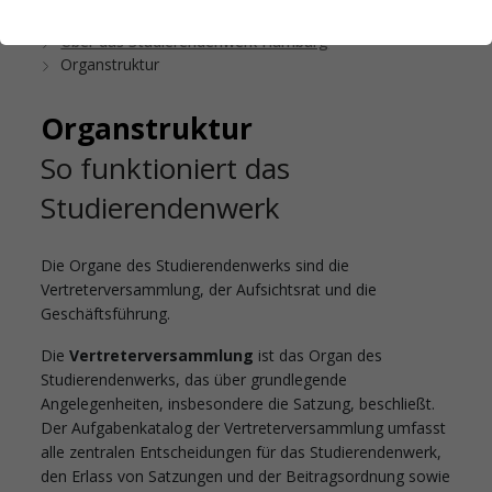
Startseite
Das Studierendenwerk Hamburg
Über das Studierendenwerk Hamburg
Organstruktur
Organstruktur
So funktioniert das
Studierendenwerk
Die Organe des Studierendenwerks sind die
Vertreterversammlung, der Aufsichtsrat und die
Geschäftsführung.
Die
Vertreterversammlung
ist das Organ des
Studierendenwerks, das über grundlegende
Angelegenheiten, insbesondere die Satzung, beschließt.
Der Aufgabenkatalog der Vertreterversammlung umfasst
alle zentralen Entscheidungen für das Studierendenwerk,
den Erlass von Satzungen und der Beitragsordnung sowie